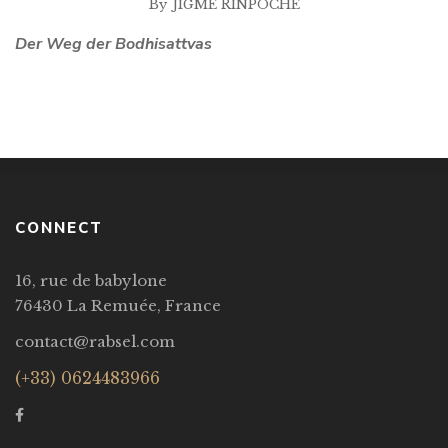
By
JIGME RINPOCHE
Der Weg der Bodhisattvas
CONNECT
16, rue de babylone
76430 La Remuée, France
contact@rabsel.com
(+33) 0624483966